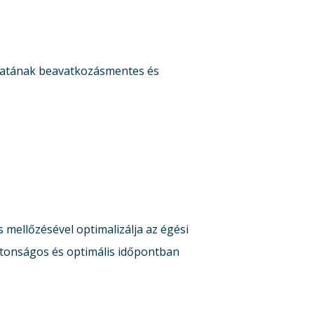
matának beavatkozásmentes és
 mellőzésével optimalizálja az égési
iztonságos és optimális időpontban