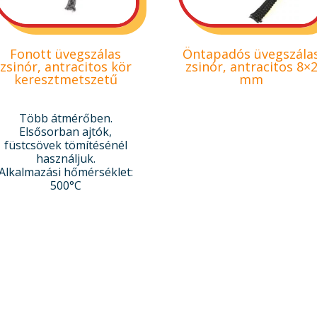
Fonott üvegszálas
Öntapadós üvegszála
zsinór, antracitos kör
zsinór, antracitos 8×
keresztmetszetű
mm
Több átmérőben.
Elsősorban ajtók,
füstcsövek tömítésénél
használjuk.
Alkalmazási hőmérséklet:
500°C