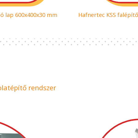
oló lap 600x400x30 mm
Hafnertec KSS falépít
latépítő rendszer