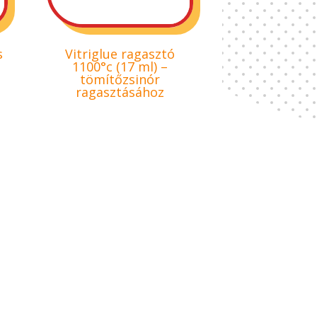
s
Vitriglue ragasztó
2
1100°c (17 ml) –
tömítőzsinór
ragasztásához