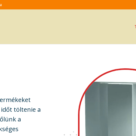
hu
termékeket
időt töltenie a
tőlünk a
ükséges