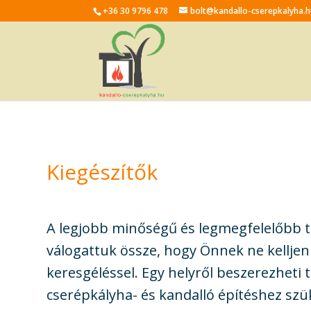
+36 30 9796 478
bolt@kandallo-cserepkalyha.
Kiegészítők
A legjobb minőségű és legmegfelelőbb 
válogattuk össze, hogy Önnek ne kelljen 
keresgéléssel. Egy helyről beszerezheti 
cserépkályha- és kandalló építéshez sz