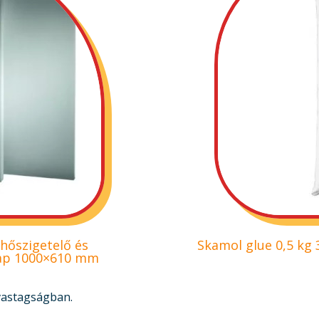
 hőszigetelő és
Skamol glue 0,5 kg
lap 1000×610 mm
vastagságban.