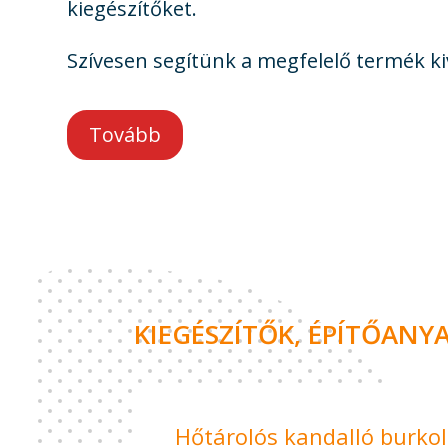
kiegészítőket.
Szívesen segítünk a megfelelő termék ki
Tovább
KIEGÉSZÍTŐK, ÉPÍTŐANY
Hőtárolós kandalló burkol