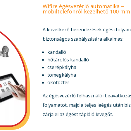
Wifire égésvezérlő automatika –
mobiltelefonról kezelhető 100 mm
A következő berendezések égési folya
biztonságos szabályzására alkalmas:
kandalló
hőtárolós kandalló
cserépkályha
tömegkályha
ökotűztér
Az égésvezérlő felhasználói beavatkozás
folyamatot, majd a teljes leégés után b
zárja el az égést tápláló levegőt.