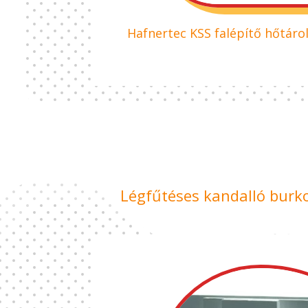
Hafnertec KSS falépítő hőtár
Légfűtéses kandalló burko