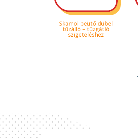
Skamol beütő dübel
tűzálló – tűzgátló
szigeteléshez