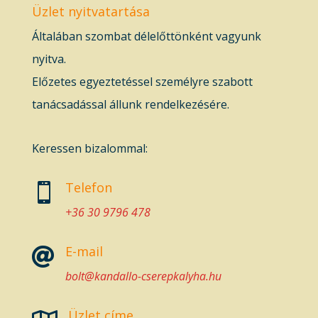
Üzlet nyitvatartása
Általában szombat délelőttönként vagyunk
nyitva.
Előzetes egyeztetéssel személyre szabott
tanácsadással állunk rendelkezésére.
Keressen bizalommal:
Telefon

+36 30 9796 478
E-mail

bolt@kandallo-cserepkalyha.hu
Üzlet címe