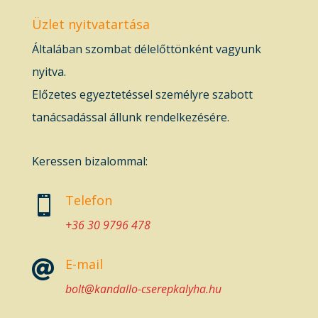
Üzlet nyitvatartása
Általában szombat délelőttönként vagyunk
nyitva.
Előzetes egyeztetéssel személyre szabott
tanácsadással állunk rendelkezésére.
Keressen bizalommal:
Telefon

+36 30 9796 478
E-mail

bolt@kandallo-cserepkalyha.hu