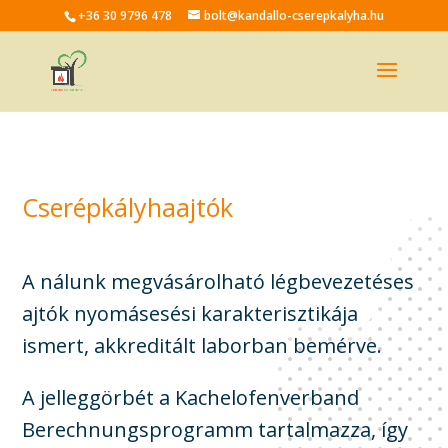
+36 30 9796 478
bolt@kandallo-cserepkalyha.hu
Cserépkályhaajtók
A nálunk megvásárolható légbevezetéses
ajtók nyomásesési karakterisztikája
ismert, akkreditált laborban bemérve.
A jelleggörbét a Kachelofenverband
Berechnungsprogramm tartalmazza, így