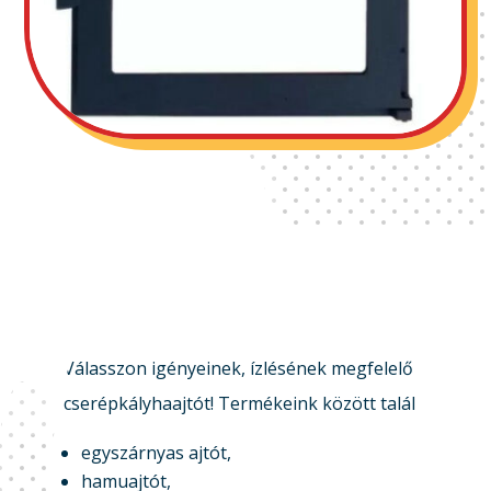
Válasszon igényeinek, ízlésének megfelelő
cserépkályhaajtót! Termékeink között talál
egyszárnyas ajtót,
hamuajtót,